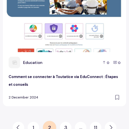
E
Education
0
0
Comment se connecter à Toutatice via EduConnect : Étapes
et conseils
2 December 2024
Pagination des publications
1
2
3
…
11