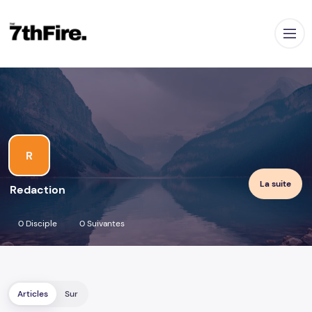
Ou
R
La suite
Redaction
0 Disciple
0 Suivantes
Articles
Sur