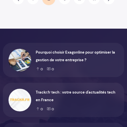
Prev
Proch
Pourquoi choisir Exagonline pour optimiser la
gestion de votre entreprise ?
0
0
Trackr.fr tech : votre source d'actualités tech
en France
0
0