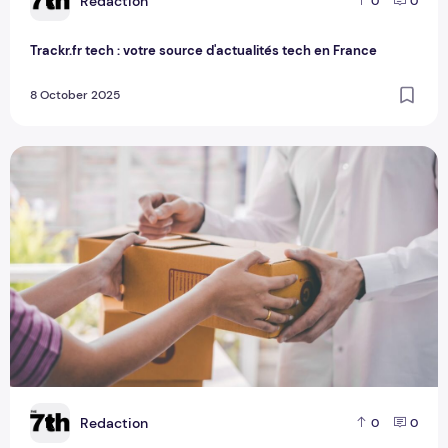
R
Redaction
0
0
Trackr.fr tech : votre source d'actualités tech en France
8 October 2025
Hub de Lieusaint : rôle, services et accès
R
Redaction
0
0